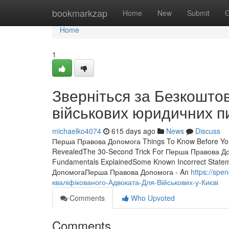
Home
bookmarkzap
Home
New
Submit
G
Home
1
Зверніться за Безкошто
військових юридичних п
michaelko4074
615 days ago
News
Discuss
Перша Правова Допомога Things To Know Before You
RevealedThe 30-Second Trick For Перша Правова 
Fundamentals ExplainedSome Known Incorrect Stat
ДопомогаПерша Правова Допомога - An
https://sp
кваліфікованого-Адвоката-Для-Військових-у-Києві
Comments
Who Upvoted
Comments