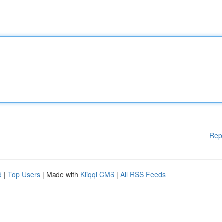
Rep
d
|
Top Users
| Made with
Kliqqi CMS
|
All RSS Feeds