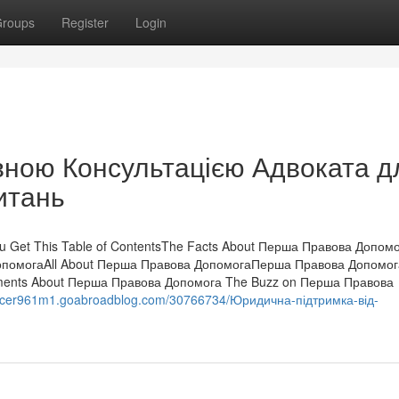
roups
Register
Login
вною Консультацією Адвоката д
итань
 Get This Table of ContentsThe Facts About Перша Правова Допом
ДопомогаAll About Перша Правова ДопомогаПерша Правова Допомог
ements About Перша Правова Допомога The Buzz on Перша Правова
encer961m1.goabroadblog.com/30766734/Юридична-підтримка-від-