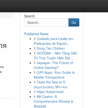
Search
Go
Published News
1
Cuidado para Lesão em
ля
Praticantes de Esport...
1
Dong Tao Chicken
1
GOOD88 – Nền Tảng Giải
Trí Trực Tuyến Hiện Đại ...
1
Jayaspin: The Future of
ога
Online Gaming?
а
1
{UPI Apps: Your Guide to
Mobile Transactions
1
Taste the Sea at Ο
Δημητράκης Μύτικα
1
https://kubet.host/
1
88i Casino: A
Comprehensive Review &
Analysis