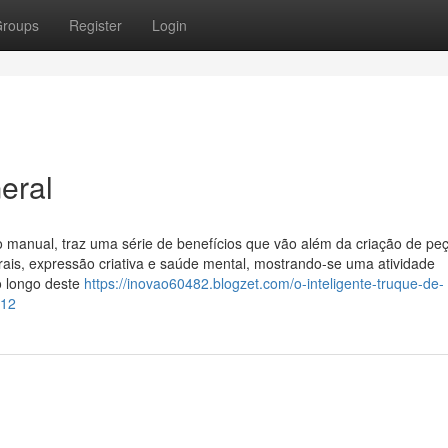
roups
Register
Login
eral
io manual, traz uma série de benefícios que vão além da criação de pe
lturais, expressão criativa e saúde mental, mostrando-se uma atividade
o longo deste
https://inovao60482.blogzet.com/o-inteligente-truque-de-
812