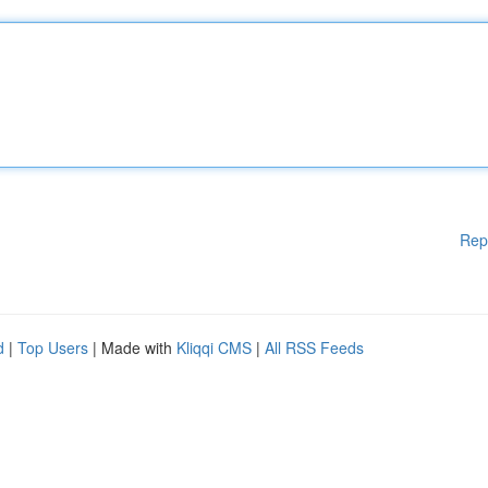
Rep
d
|
Top Users
| Made with
Kliqqi CMS
|
All RSS Feeds