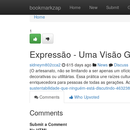
Home
bookmarkzap
Home
New
Submit
G
Home
1
Expressão - Uma Visão G
sidneym802cca2
615 days ago
News
Discuss
{O artesanato, não se limitando a ser apenas um ofíc
decorativas ou utilitárias. Essa prática une raízes cu
enriquecedora para pessoas de todas as gerações. A
sustentabilidade-que-ninguém-está-discutindo-46323
Comments
Who Upvoted
Comments
Submit a Comment