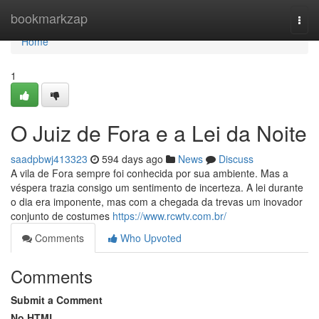
Home
bookmarkzap
Togg
navi
Home
1
O Juiz de Fora e a Lei da Noite
saadpbwj413323
594 days ago
News
Discuss
A vila de Fora sempre foi conhecida por sua ambiente. Mas a
véspera trazia consigo um sentimento de incerteza. A lei durante
o dia era imponente, mas com a chegada da trevas um inovador
conjunto de costumes
https://www.rcwtv.com.br/
Comments
Who Upvoted
Comments
Submit a Comment
No HTML