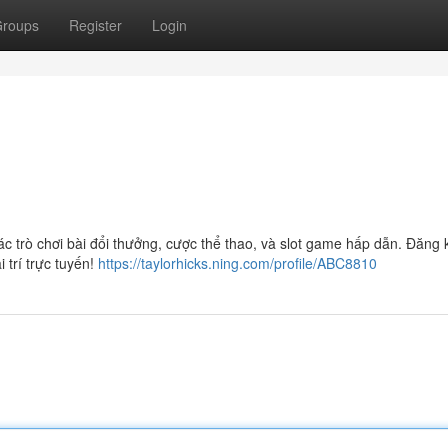
roups
Register
Login
ác trò chơi bài đổi thưởng, cược thể thao, và slot game hấp dẫn. Đăng 
 trí trực tuyến!
https://taylorhicks.ning.com/profile/ABC8810