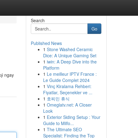
Search
Go
Published News
1
Stone Washed Ceramic
Dice: A Unique Gaming Set
1
iwin: A Deep Dive into the
Platform
1
Le meilleur IPTV France :
ký ngay
Le Guide Complet 2024
1
Vinç Kiralama Rehberi:
Fiyatlar, Seçenekler ve ...
1
호찌민 휴식
1
Omeglatv.net: A Closer
Look
1
Exterior Siding Setup : Your
Guide to Milfo...
1
The Ultimate SEO
Specialist: Finding the Top