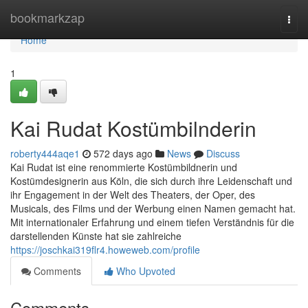
Home
bookmarkzap
Togg
navi
Home
1
Kai Rudat Kostümbilnderin
roberty444aqe1
572 days ago
News
Discuss
Kai Rudat ist eine renommierte Kostümbildnerin und
Kostümdesignerin aus Köln, die sich durch ihre Leidenschaft und
ihr Engagement in der Welt des Theaters, der Oper, des
Musicals, des Films und der Werbung einen Namen gemacht hat.
Mit internationaler Erfahrung und einem tiefen Verständnis für die
darstellenden Künste hat sie zahlreiche
https://joschkai319flr4.howeweb.com/profile
Comments
Who Upvoted
Comments