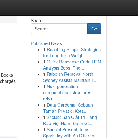
Search
Go
Published News
1
Reaching Simple Strategies
for Long-term Weight...
1
Quick Response Code UTM
Analysis Boost The...
1
Rubbish Removal North
e Books
Sydney Assists Maintain T...
, chargés
1
Next generation
computational structures
drivin...
1
Duta Gardenia: Sebuah
Taman Privat di Kota...
1
24club: Sàn Giải Trí Hàng
Đầu Việt Nam, Đánh Gi...
1
Special Present Items:
Spark Joy with An Different