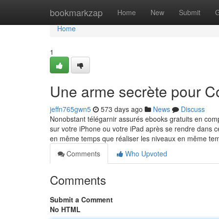
Home
bookmarkzap
Home
New
Submit
G
Home
1
Une arme secrète pour C
jeffn765gwn5
573 days ago
News
Discuss
Nonobstant télégarnir assurés ebooks gratuits en comp
sur votre iPhone ou votre iPad après se rendre dans ce
en même temps que réaliser les niveaux en même t
Comments
Who Upvoted
Comments
Submit a Comment
No HTML