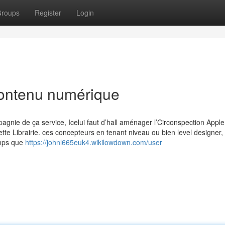
roups
Register
Login
ontenu numérique
agnie de ça service, Icelui faut d’hall aménager l’Circonspection Appl
tte Librairie. ces concepteurs en tenant niveau ou bien level designer
emps que
https://johnl665euk4.wikilowdown.com/user