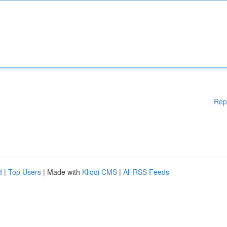
Rep
d
|
Top Users
| Made with
Kliqqi CMS
|
All RSS Feeds