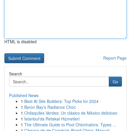
HTML is disabled
Report Page
Search
Go
Published News
1
Best AI Site Builders: Top Picks for 2024
1
Byron Bay's Radiance Choc
1
Chilaquiles Verdes: Un clásico de México delicioso
1
İstanbul'da Refakat Hizmetleri
1
The Ultimate Guide to Pool Chlorinators: Types ...
1
Câmara de de Comércio Brasil China: Manual