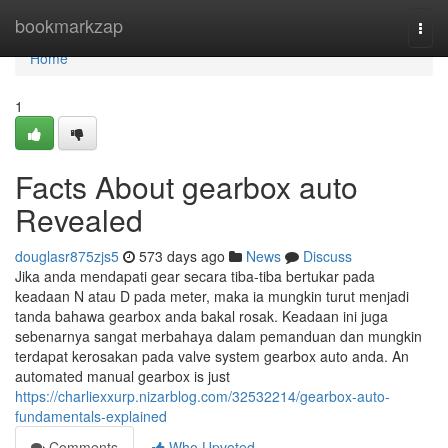
Home
bookmarkzap
Togg
navi
Home
1
Facts About gearbox auto
Revealed
douglasr875zjs5
573 days ago
News
Discuss
Jika anda mendapati gear secara tiba-tiba bertukar pada
keadaan N atau D pada meter, maka ia mungkin turut menjadi
tanda bahawa gearbox anda bakal rosak. Keadaan ini juga
sebenarnya sangat merbahaya dalam pemanduan dan mungkin
terdapat kerosakan pada valve system gearbox auto anda. An
automated manual gearbox is just
https://charliexxurp.nizarblog.com/32532214/gearbox-auto-
fundamentals-explained
Comments
Who Upvoted