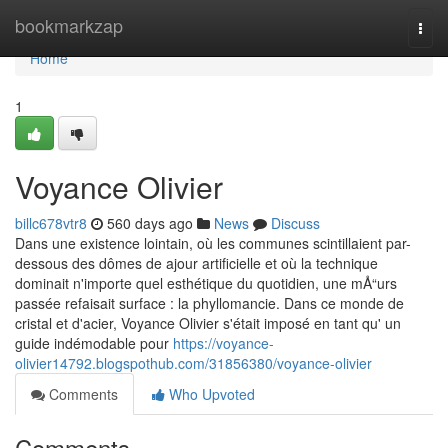
Home
bookmarkzap
Togg
navi
Home
1
Voyance Olivier
billc678vtr8
560 days ago
News
Discuss
Dans une existence lointain, où les communes scintillaient par-
dessous des dômes de ajour artificielle et où la technique
dominait n'importe quel esthétique du quotidien, une mÅ“urs
passée refaisait surface : la phyllomancie. Dans ce monde de
cristal et d'acier, Voyance Olivier s'était imposé en tant qu' un
guide indémodable pour
https://voyance-
olivier14792.blogspothub.com/31856380/voyance-olivier
Comments
Who Upvoted
Comments