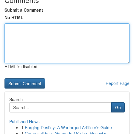
Submit a Comment
No HTML
HTML is disabled
Report Page
Search
Go
Published News
1
Forging Destiny: A Warforged Artificer's Guide
1
Como validar a Gama de México, Meseci y