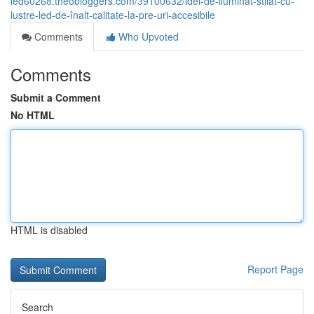
led60268.theobloggers.com/39100632/idei-de-iluminat-stilat-cu-
lustre-led-de-înalt-calitate-la-pre-uri-accesibile
Comments
Who Upvoted
Comments
Submit a Comment
No HTML
HTML is disabled
Report Page
Search