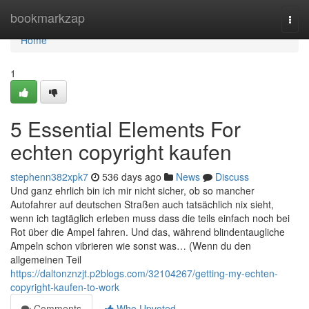
Home
bookmarkzap
Togg
navi
Home
1
5 Essential Elements For
echten copyright kaufen
stephenn382xpk7
536 days ago
News
Discuss
Und ganz ehrlich bin ich mir nicht sicher, ob so mancher
Autofahrer auf deutschen Straßen auch tatsächlich nix sieht,
wenn ich tagtäglich erleben muss dass die teils einfach noch bei
Rot über die Ampel fahren. Und das, während blindentaugliche
Ampeln schon vibrieren wie sonst was… (Wenn du den
allgemeinen Teil
https://daltonznzjt.p2blogs.com/32104267/getting-my-echten-
copyright-kaufen-to-work
Comments
Who Upvoted