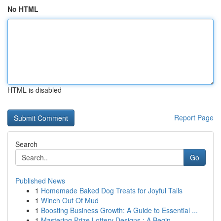
No HTML
HTML is disabled
Report Page
Search
Go
Published News
1
Homemade Baked Dog Treats for Joyful Tails
1
Winch Out Of Mud
1
Boosting Business Growth: A Guide to Essential ...
1
Mastering Prize Lottery Designs : A Begin...