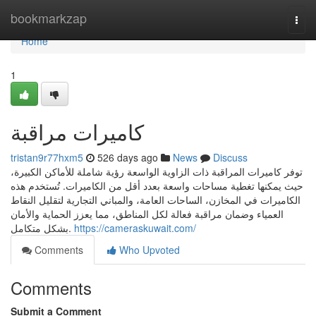
Home
bookmarkzap
Togg
navi
Home
1
كاميرات مراقبة
tristan9r77hxm5
526 days ago
News
Discuss
توفر كاميرات المراقبة ذات الزاوية الواسعة رؤية شاملة للأماكن الكبيرة،
حيث يمكنها تغطية مساحات واسعة بعدد أقل من الكاميرات. تُستخدم هذه
الكاميرات في المخازن، الساحات العامة، والمباني التجارية لتقليل النقاط
العمياء وضمان مراقبة فعالة لكل المناطق، مما يعزز الحماية والأمان
بشكل متكامل.
https://cameraskuwait.com/
Comments
Who Upvoted
Comments
Submit a Comment