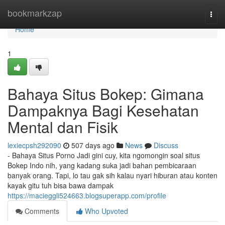
Home
bookmarkzap
Togg
navi
Home
1
Bahaya Situs Bokep: Gimana
Dampaknya Bagi Kesehatan
Mental dan Fisik
lexiecpsh292090
507 days ago
News
Discuss
- Bahaya Situs Porno Jadi gini cuy, kita ngomongin soal situs
Bokep Indo nih, yang kadang suka jadi bahan pembicaraan
banyak orang. Tapi, lo tau gak sih kalau nyari hiburan atau konten
kayak gitu tuh bisa bawa dampak
https://macieggli524663.blogsuperapp.com/profile
Comments
Who Upvoted