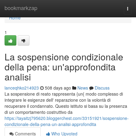
Home
bookmarkzap
Togg
navi
Home
1
La sospensione condizionale
della pena: un'approfondita
analisi
lanceqhko214923
508 days ago
News
Discuss
La sospensione di reato rappresenta {un{ modo complesso di
integrare le esigenze dell' reparazione con la volontà di
recuperare il condannato. Questo istituto si basa su la presenza
di un comportamento costruttivo da
https://tayaitzj795620.bloggerchest.com/33151921/sospensione-
condizionale-della-pena-un-analisi-approfondita
Comments
Who Upvoted