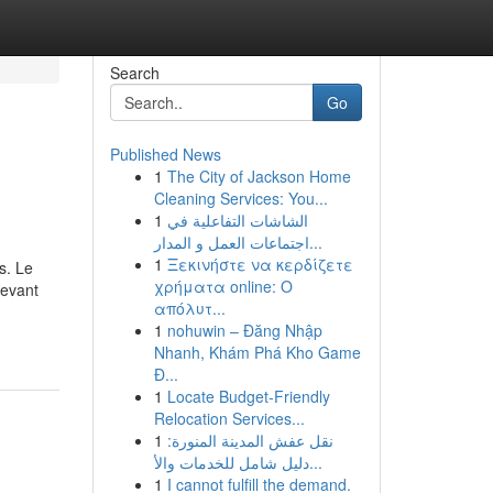
Search
Go
Published News
1
The City of Jackson Home
Cleaning Services: You...
1
الشاشات التفاعلية في
اجتماعات العمل و المدار...
1
Ξεκινήστε να κερδίζετε
s. Le
χρήματα online: Ο
devant
απόλυτ...
1
nohuwin – Đăng Nhập
Nhanh, Khám Phá Kho Game
Đ...
1
Locate Budget-Friendly
Relocation Services...
1
نقل عفش المدينة المنورة:
دليل شامل للخدمات والأ...
1
I cannot fulfill the demand.