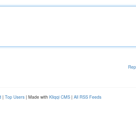
Rep
d
|
Top Users
| Made with
Kliqqi CMS
|
All RSS Feeds