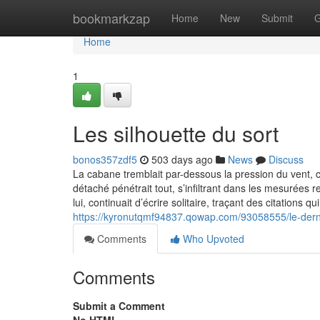
Home
bookmarkzap
Home
New
Submit
G
Home
1
Les silhouette du sort
bonos357zdf5
503 days ago
News
Discuss
La cabane tremblait par-dessous la pression du vent, ch
détaché pénétrait tout, s’infiltrant dans les mesurées r
lui, continuait d’écrire solitaire, traçant des citations
https://kyronutqmf94837.qowap.com/93058555/le-dern
Comments
Who Upvoted
Comments
Submit a Comment