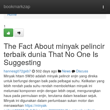
Home
bookmarkzap
Togg
navi
Home
1
The Fact About minyak pelincir
terbaik dunia That No One Is
Suggesting
hannesg072geb7
502 days ago
News
Discuss
Minyak hitam 5W30 adalah minyak pelincir enjin yang direka
untuk berfungsi dengan baik pada pelbagai suhu. Kelikatan yang
lebih rendah pada suhu rendah membolehkan minyak ini
melumasi komponen enjin dengan lebih cepat, mengurangkan
haus pada permulaan enjin, terutama dalam keadaan sejuk.
Minyak ini digunakan dalam perlumbaan sukan motor dan
menawarkan
https://minyak-