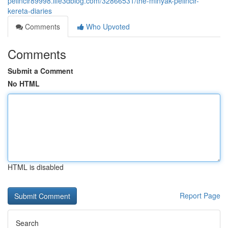
pelincir89998.life3dblog.com/32866531/the-minyak-pelincir-
kereta-diaries
Comments
Who Upvoted
Comments
Submit a Comment
No HTML
HTML is disabled
Report Page
Search