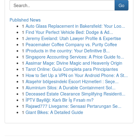
Go
Published News
1
Auto Glass Replacement in Bakersfield: Your Loo...
1
Find Your Perfect Vehicle Bed: Dodge & Ad...
1
Jeremy Eveland: Utah Lawyer Profile & Expertise
1
Peacemaker Coffee Company vs. Purity Coffee
1
iProducts in the country: Your Definitive B...
1
Singapore Accounting Services: A Price Guide fo...
1
Aasimar Mage: Divine Magic and Heavenly Origin
1
Tarot Online: Guía Completa para Principiantes
1
How to Set Up a VPN on Your Android Phone: A St...
1
Ataşehir bölgesindeki Escort Hizmetleri : Seçe...
1
Aluminium Silos: A Durable Containment Sol...
1
Deceased Estate Clearance Simplifying Residenti...
1
İPTV Bayiliği: Karlı Bir İş Fırsatı mı?
1
Rajawd777 Livegame: Sensasi Pertarungan Se...
1
Giant Bikes: A Detailed Guide