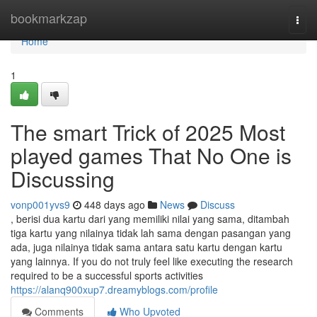
Home
bookmarkzap
Togg
navi
Home
1
The smart Trick of 2025 Most
played games That No One is
Discussing
vonp001yvs9
448 days ago
News
Discuss
, berisi dua kartu dari yang memiliki nilai yang sama, ditambah
tiga kartu yang nilainya tidak lah sama dengan pasangan yang
ada, juga nilainya tidak sama antara satu kartu dengan kartu
yang lainnya. If you do not truly feel like executing the research
required to be a successful sports activities
https://alanq900xup7.dreamyblogs.com/profile
Comments
Who Upvoted