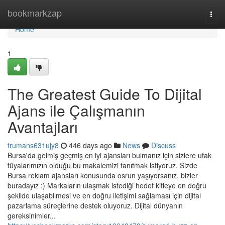
Home
bookmarkzap
Togg
navi
Home
1
The Greatest Guide To Dijital
Ajans ile Çalışmanın
Avantajları
trumans631ujy8
446 days ago
News
Discuss
Bursa'da gelmiş geçmiş en iyi ajansları bulmanız için sizlere ufak
tüyalarımızın olduğu bu makalemizi tanıtmak istiyoruz. Sizde
Bursa reklam ajansları konusunda osrun yaşıyorsanız, bizler
buradayız :) Markaların ulaşmak istediği hedef kitleye en doğru
şekilde ulaşabilmesi ve en doğru iletişimi sağlaması için dijital
pazarlama süreçlerine destek oluyoruz. Dijital dünyanın
gereksinimler...