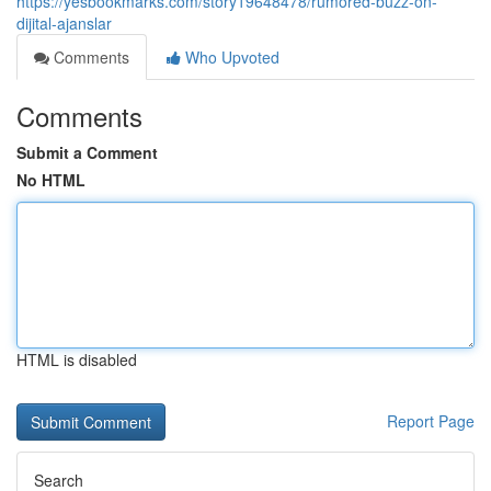
https://yesbookmarks.com/story19648478/rumored-buzz-on-
dijital-ajanslar
Comments
Who Upvoted
Comments
Submit a Comment
No HTML
HTML is disabled
Report Page
Search