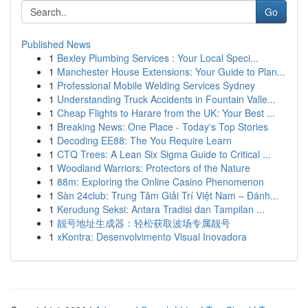
Go
Published News
1
Bexley Plumbing Services : Your Local Speci...
1
Manchester House Extensions: Your Guide to Plan...
1
Professional Mobile Welding Services Sydney
1
Understanding Truck Accidents in Fountain Valle...
1
Cheap Flights to Harare from the UK: Your Best ...
1
Breaking News: One Place - Today's Top Stories
1
Decoding EE88: The You Require Learn
1
CTQ Trees: A Lean Six Sigma Guide to Critical ...
1
Woodland Warriors: Protectors of the Nature
1
88m: Exploring the Online Casino Phenomenon
1
Sàn 24club: Trung Tâm Giải Trí Việt Nam – Đánh...
1
Kerudung Seksi: Antara Tradisi dan Tampilan ...
1
靓号地址生成器：轻松获取波场专属靓号
1
xKontra: Desenvolvimento Visual Inovadora