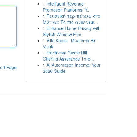
1
Intelligent Revenue
Promotion Platforms: Y...
1
Γευστική περιπέτεια στο
Μύτικα: Το πιο αυθεντικ...
1
Enhance Home Privacy with
Stylish Window Film
1
Villa Kapısı : Muamma Bir
Varlık
1
Electrician Castle Hill
Offering Assurance Thro...
1
AI Automation Income: Your
ort Page
2026 Guide