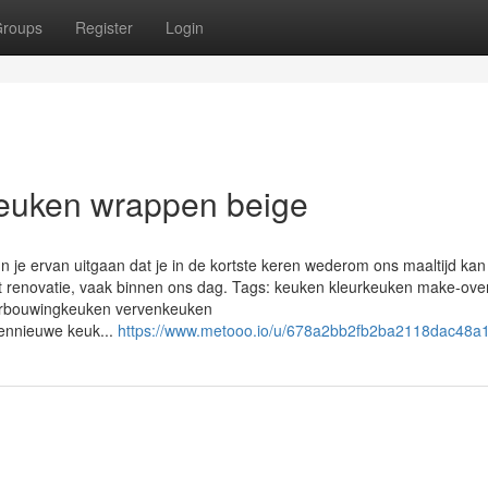
roups
Register
Login
keuken wrappen beige
 je ervan uitgaan dat je in de kortste keren wederom ons maaltijd kan
tot renovatie, vaak binnen ons dag. Tags: keuken kleurkeuken make-ov
rbouwingkeuken vervenkeuken
nnieuwe keuk...
https://www.metooo.io/u/678a2bb2fb2ba2118dac48a