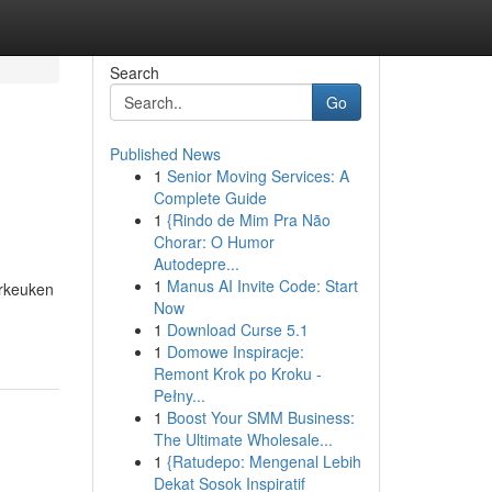
Search
Go
Published News
1
Senior Moving Services: A
Complete Guide
1
{Rindo de Mim Pra Não
Chorar: O Humor
Autodepre...
1
Manus AI Invite Code: Start
erkeuken
Now
1
Download Curse 5.1
1
1
Domowe Inspiracje:
Remont Krok po Kroku -
Pełny...
1
Boost Your SMM Business:
The Ultimate Wholesale...
1
{Ratudepo: Mengenal Lebih
Dekat Sosok Inspiratif