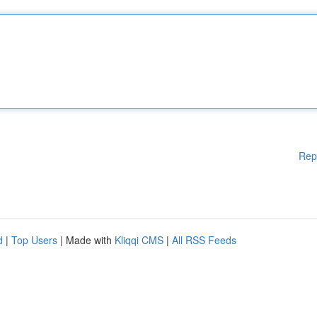
Rep
d
|
Top Users
| Made with
Kliqqi CMS
|
All RSS Feeds