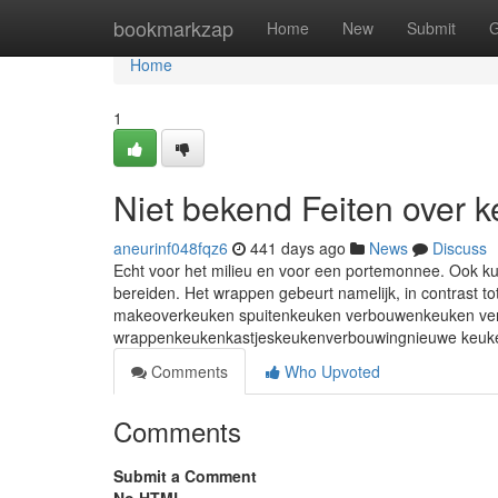
Home
bookmarkzap
Home
New
Submit
G
Home
1
Niet bekend Feiten over 
aneurinf048fqz6
441 days ago
News
Discuss
Echt voor het milieu en voor een portemonnee. Ook kun
bereiden. Het wrappen gebeurt namelijk, in contrast 
makeoverkeuken spuitenkeuken verbouwenkeuken ve
wrappenkeukenkastjeskeukenverbouwingnieuwe keuke
Comments
Who Upvoted
Comments
Submit a Comment