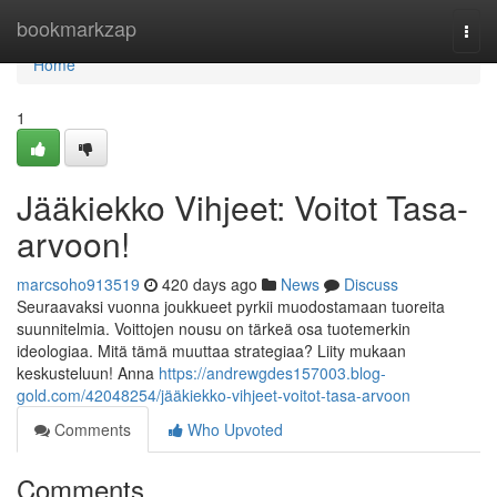
Home
bookmarkzap
Togg
navi
Home
1
Jääkiekko Vihjeet: Voitot Tasa-
arvoon!
marcsoho913519
420 days ago
News
Discuss
Seuraavaksi vuonna joukkueet pyrkii muodostamaan tuoreita
suunnitelmia. Voittojen nousu on tärkeä osa tuotemerkin
ideologiaa. Mitä tämä muuttaa strategiaa? Liity mukaan
keskusteluun! Anna
https://andrewgdes157003.blog-
gold.com/42048254/jääkiekko-vihjeet-voitot-tasa-arvoon
Comments
Who Upvoted
Comments