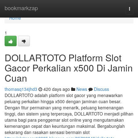
Home
bookmarkzap
Togg
navi
Home
1
DOLLARTOTO Platform Slot
Gacor Perkalian x500 Di Jamin
Cuan
thomasq134jhd3
420 days ago
News
Discuss
DOLLARTOTO adalah platform slot gacor yang menawarkan
peluang perkalian hingga x500 dengan jaminan cuan besar.
Dengan fitur permainan yang menarik, peluang kemenangan
tinggi, dan sistem yang terpercaya, DOLLARTOTO menjadi pilihan
utama bagi para penggemar slot online yang mengutamakan
kemenangan cepat dan keuntungan maksimal. Bergabunglah
sekarang dan rasakan sensasi bermain slot