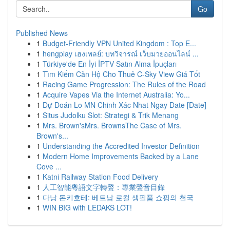
Go
Published News
1
Budget-Friendly VPN United Kingdom : Top E...
1
hengplay เฮงเพลย์: บทวิจารณ์ เว็บมวยออนไลน์ ...
1
Türkiye'de En İyi İPTV Satın Alma İpuçları
1
Tìm Kiếm Căn Hộ Cho Thuê C-Sky View Giá Tốt
1
Racing Game Progression: The Rules of the Road
1
Acquire Vapes Via the Internet Australia: Yo...
1
Dự Đoán Lo MN Chinh Xác Nhat Ngay Date [Date]
1
Situs Judolku Slot: Strategi & Trik Menang
1
Mrs. Brown'sMrs. BrownsThe Case of Mrs.
Brown's...
1
Understanding the Accredited Investor Definition
1
Modern Home Improvements Backed by a Lane
Cove ...
1
Katni Railway Station Food Delivery
1
人工智能粵語文字轉聲：專業聲音目錄
1
다낭 돈키호테: 베트남 로컬 생필품 쇼핑의 천국
1
WIN BIG with LEDAKS LOT!