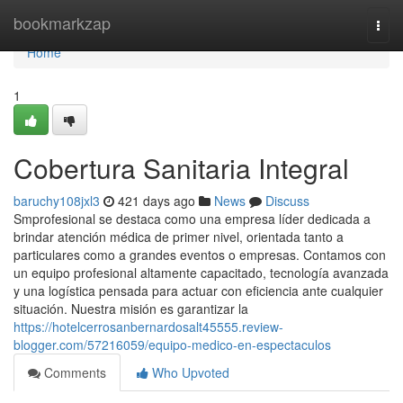
Home
bookmarkzap
Togg
navi
Home
1
Cobertura Sanitaria Integral
baruchy108jxl3
421 days ago
News
Discuss
Smprofesional se destaca como una empresa líder dedicada a
brindar atención médica de primer nivel, orientada tanto a
particulares como a grandes eventos o empresas. Contamos con
un equipo profesional altamente capacitado, tecnología avanzada
y una logística pensada para actuar con eficiencia ante cualquier
situación. Nuestra misión es garantizar la
https://hotelcerrosanbernardosalt45555.review-
blogger.com/57216059/equipo-medico-en-espectaculos
Comments
Who Upvoted