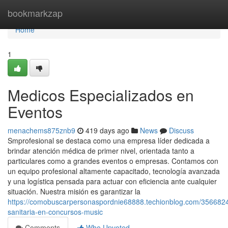
Home
bookmarkzap
Home
1
Medicos Especializados en
Eventos
menachems875znb9
419 days ago
News
Discuss
Smprofesional se destaca como una empresa líder dedicada a
brindar atención médica de primer nivel, orientada tanto a
particulares como a grandes eventos o empresas. Contamos con
un equipo profesional altamente capacitado, tecnología avanzada
y una logística pensada para actuar con eficiencia ante cualquier
situación. Nuestra misión es garantizar la
https://comobuscarpersonaspordnie68888.techionblog.com/3566824
sanitaria-en-concursos-music
Comments
Who Upvoted