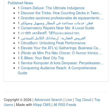
Published News
1
Cream-Deluxe: The Ultimate Indulgence
1
Discover the Tricks: How Counting Decks in Twen...
1
Grandes opciones profesionales de equipamiento ...
1
قطر: خدمات مساعدة في المطار وتسهيل وصولكم
1
Conservatory Repairs Near Me: A Local Guide
1
เรา8th เครดิตฟรี: วิธีรับและเคลมง่ายๆ
1
القروض العقارية : إرشاداتك الكامل للمبتدئين
1
CitrusBurn: Unlocking Peak Performance
1
Elevate Your the ATL's} Gatherings: Business Ca...
1
{Rindo de Mim Pra Não Chorar: O Humor Irônico ...
1
E-Bikes: Your Best City Trip
1
Service Komputer di kota Denpasar: Penyelesaian...
1
Conquering Audience Reach: A Comprehensive
Guide
Copyright © 2026 |
Advanced Search
|
Live
|
Tag Cloud
|
Top
Users
| Made with
Kliqqi CMS
|
All RSS Feeds