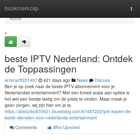
Home
bookmarkzap
Togg
navi
Home
1
beste IPTV Nederland: Ontdek
de Toppassingen
arranycft251407
421 days ago
News
Discuss
Ben je op zoek naar de beste IPTV-abonnement voor je
Nederlandse entertainment? Met een breed scala aan opties is
het wel een beetje lastig om de juiste te vinden. Maar maak je
geen zorgen, wij zijn hier om je te
https://abelzzbc870921.bluxeblog.com/67487222/iptv-kopen-de-
beste-diensten-voor-nederlands-entertainment
Comments
Who Upvoted