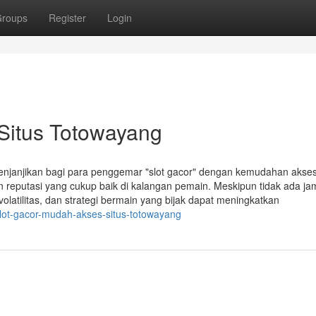
roups
Register
Login
Situs Totowayang
enjanjikan bagi para penggemar "slot gacor" dengan kemudahan akses,
 reputasi yang cukup baik di kalangan pemain. Meskipun tidak ada ja
latilitas, dan strategi bermain yang bijak dapat meningkatkan
lot-gacor-mudah-akses-situs-totowayang