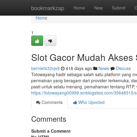
Home
bookmarkzap
Home
New
Submit
G
Home
1
Slot Gacor Mudah Akses 
bernief432vjx9
418 days ago
News
Discuss
Totowayang hadir sebagai salah satu platform yang m
permainan yang beragam dari provider terkemuka, dan
pasti untuk selalu menang, pemahaman tentang RTP, vo
https://totowayang00999.smblogsites.com/35648315/s
Comments
Who Upvoted
Comments
Submit a Comment