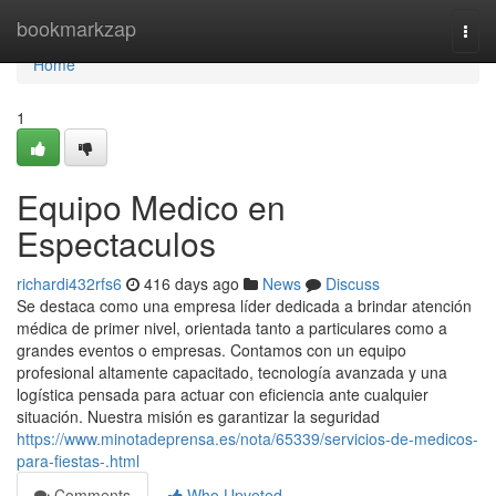
Home
bookmarkzap
Togg
navi
Home
1
Equipo Medico en
Espectaculos
richardi432rfs6
416 days ago
News
Discuss
Se destaca como una empresa líder dedicada a brindar atención
médica de primer nivel, orientada tanto a particulares como a
grandes eventos o empresas. Contamos con un equipo
profesional altamente capacitado, tecnología avanzada y una
logística pensada para actuar con eficiencia ante cualquier
situación. Nuestra misión es garantizar la seguridad
https://www.minotadeprensa.es/nota/65339/servicios-de-medicos-
para-fiestas-.html
Comments
Who Upvoted