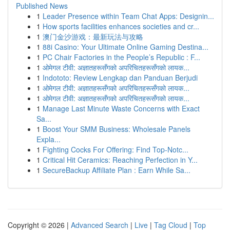
Published News
1
Leader Presence within Team Chat Apps: Designin...
1
How sports facilities enhances societies and cr...
1
澳门金沙游戏：最新玩法与攻略
1
88i Casino: Your Ultimate Online Gaming Destina...
1
PC Chair Factories in the People’s Republic : F...
1
ओमेगल टीवी: अज्ञातहरूसँगको अपरिचितहरूसँगको लायक...
1
Indototo: Review Lengkap dan Panduan Berjudi
1
ओमेगल टीवी: अज्ञातहरूसँगको अपरिचितहरूसँगको लायक...
1
ओमेगल टीवी: अज्ञातहरूसँगको अपरिचितहरूसँगको लायक...
1
Manage Last Minute Waste Concerns with Exact
Sa...
1
Boost Your SMM Business: Wholesale Panels
Expla...
1
Fighting Cocks For Offering: Find Top-Notc...
1
Critical Hit Ceramics: Reaching Perfection in Y...
1
SecureBackup Affiliate Plan : Earn While Sa...
Copyright © 2026 |
Advanced Search
|
Live
|
Tag Cloud
|
Top