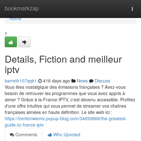
Home
bookmarkzap
Togg
navi
Home
1
Details, Fiction and meilleur
iptv​
barrettr107qqk1
416 days ago
News
Discuss
Vous êtes nostalgique des émissions françaises ? Avez-vous
besoin de retrouver les programmes que vous avez appris à
aimer ? Grâce à la France IPTV, c'est devenu accessible. Profitez
d'une offre intuitive qui vous permet de streamer vos chaînes
françaises aimées en haute définition. Le site web ici :
https://trentonwsmix.popup-blog.com/34650868/the-greatest-
guide-to-france-iptv
Comments
Who Upvoted