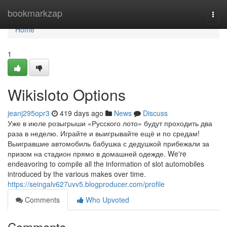
Home
bookmarkzap
Togg
navi
Home
1
Wikisloto Options
jeanj295opr3
419 days ago
News
Discuss
Уже в июле розыгрыши «Русского лото» будут проходить два
раза в неделю. Играйте и выигрывайте ещё и по средам!
Выигравшие автомобиль бабушка с дедушкой прибежали за
призом на стадион прямо в домашней одежде. We're
endeavoring to compile all the information of slot automobiles
introduced by the various makes over time.
https://seingalv627uvv5.blogproducer.com/profile
Comments
Who Upvoted
Comments