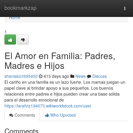
Home
bookmarkzap
Togg
navi
Home
1
El Amor en Familia: Padres,
Madres e Hijos
shanialccr695402
413 days ago
News
Discuss
El cariño en una familia es un lazo fuerte. Los mamas juegan un
papel clave al brindar apoyo a sus pequeños. Los buenos
relaciones entre padres e hijos pueden crear una base sólida
para el desarrollo emocional de
https://larafviz194073.wikiworldstock.com/user
Comments
Who Upvoted
Comments