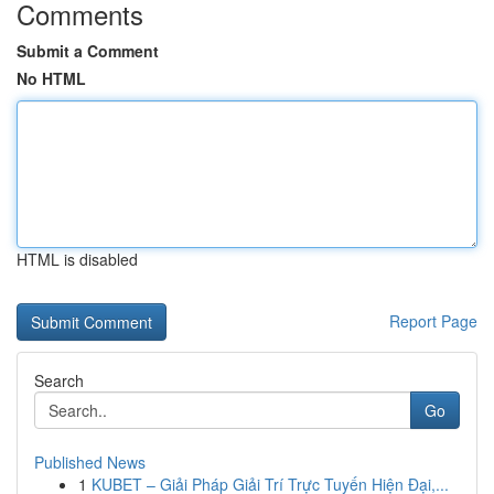
Comments
Submit a Comment
No HTML
HTML is disabled
Report Page
Search
Go
Published News
1
KUBET – Giải Pháp Giải Trí Trực Tuyến Hiện Đại,...