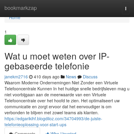
Home
bookmarkzap
Togg
navi
Home
1
Wat u moet weten over IP-
gebaseerde telefonie
janekm2716
410 days ago
News
Discuss
Waarom Moderne Ondernemingen Niet Zonder een Virtuele
Telefooncentrale Kunnen In het huidige snelle bedrijfsleven mag u
niet voorbijgaan aan de meerwaarde van een Virtuele
Telefooncentrale over het hoofd te zien. Het optimaliseert uw
communicatie en zorgt ervoor dat het eenvoudiger is om
verbonden te blijven met zowel teams als klanten.
https://edgarikihf.blogdiloz.com/34704993/de-juiste-
telefonieoplossing-voor-start-ups
Comments
Who Upvoted