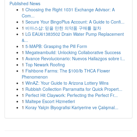
Published News
1
Choosing the Right 1031 Exchange Advisor: A
Com...
1
Secure Your BingoPlus Account: A Guide to Confi...
1
비아스샵: 믿을 만한 의약품 구매를 절차
1
LG EAU61383502 Drain Water Pump Replacement
&...
1
5-MAPB: Grasping the Pill Form
1
Megateambuild: Unlocking Collaborative Success
1
Avance Revolucionario: Nuevos Hallazgos sobre l...
1
Top Newark Roofing
1
Fishbone Farms: The $100/lb THCA Flower
Phenomenon
1
WinAZ: Your Guide to Arizona Lottery Wins
1
Rubbish Collection Parramatta for Quick Propert...
1
Perfect Hit Claywork: Perfecting the Perfect Fr...
1
Maltepe Escort Hizmetleri
1
Koray Yalçin Biyografisi Kariyerine ve Çalışmal...