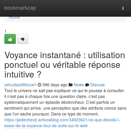
Home
bookmarkzap
Togg
navi
Home
1
Voyance instantané : utilisation
ponctuel ou véritable réponse
intuitive ?
yehudaz689zxw1
396 days ago
News
Discuss
Tout le univers ne sait pas expliquer ce qui le pousse à consulter.
il n'est pas à chaque fois une question claire. c'est pas
systématiquement un épisode déclencheur. C’est parfois un
sentiment qui arrive, une perception que des attributs coince sans
que l’on sache pourquoi. Dans ce type de moment,
https://jaidenhevjt.activosblog.com/34923621/ce-que-dévoile-l-
essor-de-la-voyance-tout-de-suite-sur-le-web