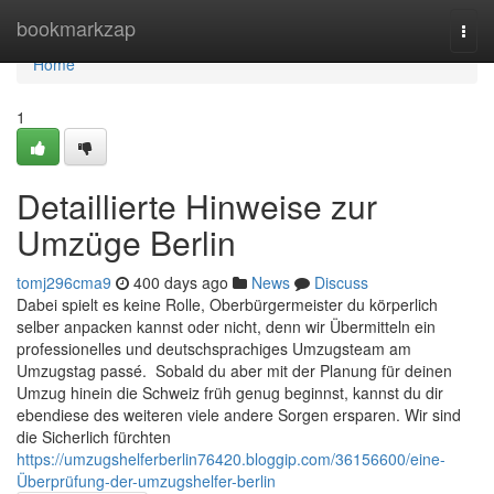
Home
bookmarkzap
Togg
navi
Home
1
Detaillierte Hinweise zur
Umzüge Berlin
tomj296cma9
400 days ago
News
Discuss
Dabei spielt es keine Rolle, Oberbürgermeister du körperlich
selber anpacken kannst oder nicht, denn wir Übermitteln ein
professionelles und deutschsprachiges Umzugsteam am
Umzugstag passé. Sobald du aber mit der Planung für deinen
Umzug hinein die Schweiz früh genug beginnst, kannst du dir
ebendiese des weiteren viele andere Sorgen ersparen. Wir sind
die Sicherlich fürchten
https://umzugshelferberlin76420.bloggip.com/36156600/eine-
Überprüfung-der-umzugshelfer-berlin