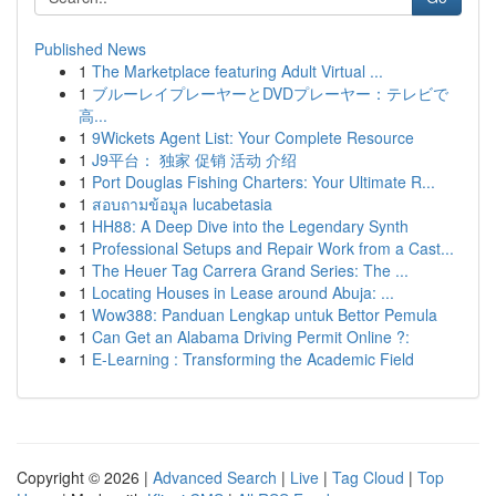
Published News
1
The Marketplace featuring Adult Virtual ...
1
ブルーレイプレーヤーとDVDプレーヤー：テレビで
高...
1
9Wickets Agent List: Your Complete Resource
1
J9平台： 独家 促销 活动 介绍
1
Port Douglas Fishing Charters: Your Ultimate R...
1
สอบถามข้อมูล lucabetasia
1
HH88: A Deep Dive into the Legendary Synth
1
Professional Setups and Repair Work from a Cast...
1
The Heuer Tag Carrera Grand Series: The ...
1
Locating Houses in Lease around Abuja: ...
1
Wow388: Panduan Lengkap untuk Bettor Pemula
1
Can Get an Alabama Driving Permit Online ?:
1
E-Learning : Transforming the Academic Field
Copyright © 2026 |
Advanced Search
|
Live
|
Tag Cloud
|
Top