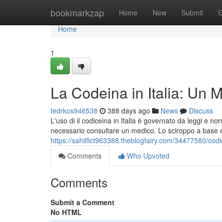
Home
bookmarkzap
Home
New
Submit
G
Home
1
La Codeina in Italia: Un 
tedrkos946538
388 days ago
News
Discuss
L'uso di il codiceina in Italia è governato da leggi e n
necessario consultare un medico. Lo sciroppo a base 
https://sahilflct963388.theblogfairy.com/34477580/codi
Comments
Who Upvoted
Comments
Submit a Comment
No HTML