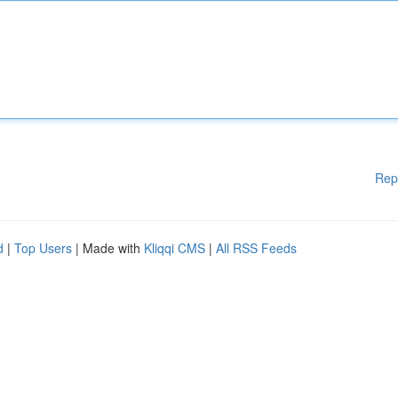
Rep
d
|
Top Users
| Made with
Kliqqi CMS
|
All RSS Feeds