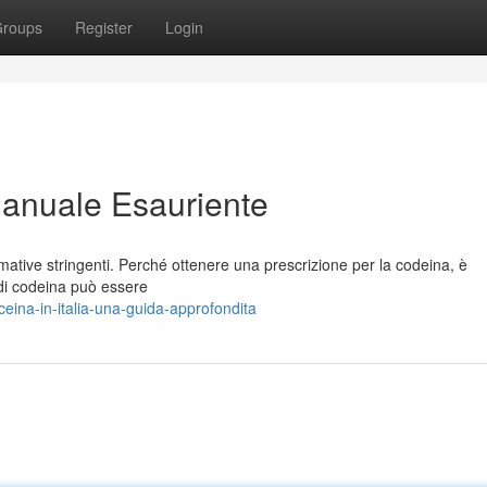
roups
Register
Login
Manuale Esauriente
ormative stringenti. Perché ottenere una prescrizione per la codeina, è
di codeina può essere
ceina-in-italia-una-guida-approfondita