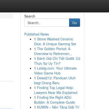
Search
Go
Published News
1
Stone Washed Ceramic
Dice: A Unique Gaming Set
1
The Golden Period: A
Overview to Retiremen...
1
Đánh Giá Chi Tiết Go88: Có
Thực Sự Uy Tín?
1
Letstg.com: Your Ultimate
Video Game Hub
1
Dewa212: Panduan Utuh
bagi Orang Baru
1
Finding Top Legal Help:
Lawyers Near Me Explained
1
Finding the Right ADU
Builder: A Complete Guide
1
KUWIN – Nền Tảng Giải Trí