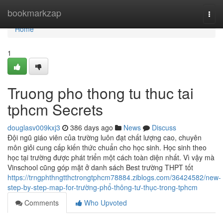
Home
bookmarkzap
Togg
navi
Home
1
Truong pho thong tu thuc tai
tphcm Secrets
douglasv009kxj3
386 days ago
News
Discuss
Đội ngũ giáo viên của trường luôn đạt chất lượng cao, chuyên
môn giỏi cung cấp kiến thức chuẩn cho học sinh. Học sinh theo
học tại trường được phát triển một cách toàn diện nhất. Vì vậy mà
Vinschool cũng góp mặt ở danh sách Best trường THPT tốt
https://trngphthngtthctrongtphcm78884.ziblogs.com/36424582/new-
step-by-step-map-for-trường-phổ-thông-tư-thục-trong-tphcm
Comments
Who Upvoted