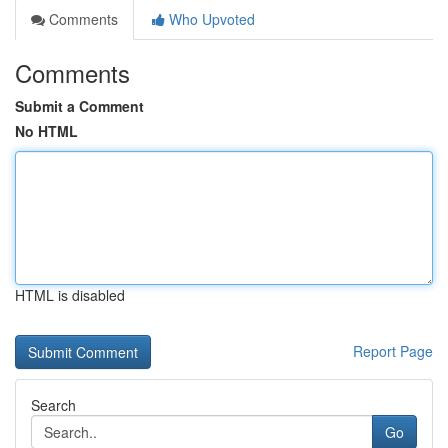
Comments
Who Upvoted
Comments
Submit a Comment
No HTML
HTML is disabled
Report Page
Search
Go