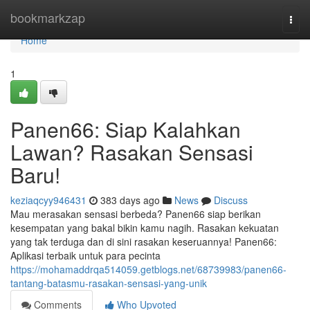
Home
bookmarkzap
Togg
navi
Home
1
Panen66: Siap Kalahkan
Lawan? Rasakan Sensasi
Baru!
keziaqcyy946431
383 days ago
News
Discuss
Mau merasakan sensasi berbeda? Panen66 siap berikan
kesempatan yang bakal bikin kamu nagih. Rasakan kekuatan
yang tak terduga dan di sini rasakan keseruannya! Panen66:
Aplikasi terbaik untuk para pecinta
https://mohamaddrqa514059.getblogs.net/68739983/panen66-
tantang-batasmu-rasakan-sensasi-yang-unik
Comments
Who Upvoted