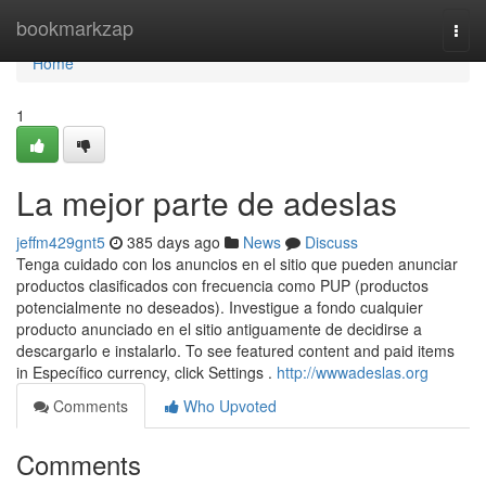
Home
bookmarkzap
Togg
navi
Home
1
La mejor parte de adeslas
jeffm429gnt5
385 days ago
News
Discuss
Tenga cuidado con los anuncios en el sitio que pueden anunciar
productos clasificados con frecuencia como PUP (productos
potencialmente no deseados). Investigue a fondo cualquier
producto anunciado en el sitio antiguamente de decidirse a
descargarlo e instalarlo. To see featured content and paid items
in Específico currency, click Settings .
http://wwwadeslas.org
Comments
Who Upvoted
Comments