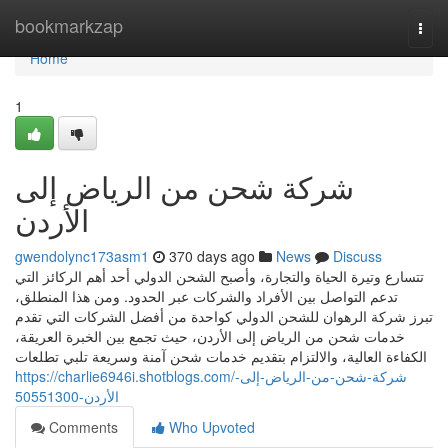
Home
bookmarkzap
Togg
navi
Home
1
شركة شحن من الرياض إلى
الأردن
gwendolync173asm1
370 days ago
News
Discuss
تتسارع وتيرة الحياة والتجارة، وأصبح الشحن الدولي أحد أهم الركائز التي
تدعم التواصل بين الأفراد والشركات عبر الحدود. ومن هذا المنطلق،
تبرز شركة الرهوان للشحن الدولي كواحدة من أفضل الشركات التي تقدم
خدمات شحن من الرياض إلى الأردن، حيث تجمع بين الخبرة العريقة،
الكفاءة العالية، والالتزام بتقديم خدمات شحن آمنة وسريعة تلبي تطلعات
https://charlie6946i.shotblogs.com/شركة-شحن-من-الرياض-إلى-
الأردن-50551300
Comments
Who Upvoted