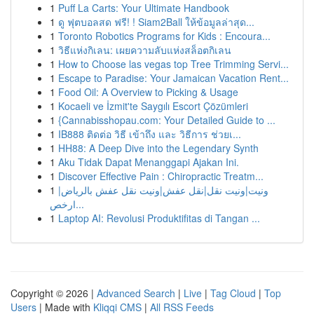
1
Puff La Carts: Your Ultimate Handbook
1
ดู ฟุตบอลสด ฟรี! ! Siam2Ball ให้ข้อมูลล่าสุด...
1
Toronto Robotics Programs for Kids : Encoura...
1
วิธีแห่งกิเลน: เผยความลับแห่งสล็อตกิเลน
1
How to Choose las vegas top Tree Trimming Servi...
1
Escape to Paradise: Your Jamaican Vacation Rent...
1
Food Oil: A Overview to Picking & Usage
1
Kocaeli ve İzmit'te Saygılı Escort Çözümleri
1
{Cannabisshopau.com: Your Detailed Guide to ...
1
IB888 ติดต่อ วิธี เข้าถึง และ วิธีการ ช่วยเ...
1
HH88: A Deep Dive into the Legendary Synth
1
Aku Tidak Dapat Menanggapi Ajakan Ini.
1
Discover Effective Pain : Chiropractic Treatm...
1
ونيت|ونيت نقل|نقل عفش|ونيت نقل عفش بالرياض|
ارخص...
1
Laptop AI: Revolusi Produktifitas di Tangan ...
Copyright © 2026 |
Advanced Search
|
Live
|
Tag Cloud
|
Top
Users
| Made with
Kliqqi CMS
|
All RSS Feeds