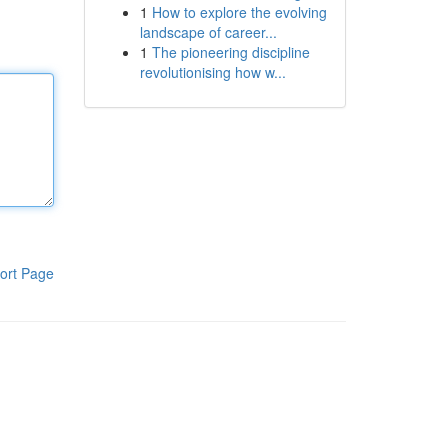
1
How to explore the evolving
landscape of career...
1
The pioneering discipline
revolutionising how w...
ort Page