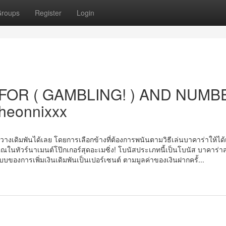
roups
Register
Login
FOR ( GAMBLING! ) AND NUMB
heonnixxx
มวางเดิมพันได้เลย โดยการเลือกข้างที่ต้องการพนันตามวิธีเล่นบาคาร่าให้ได้
น​ทัวร์นา​เมน​ต์โป๊กเกอร์​สุด​อะเมซิ่ง! โบนัสประเภทนี้เป็นโบนัส บาคาร่าสดท
บบของการเพิ่มเงินเดิมพันเป็นเปอร์เซนต์ ตามมูลค่าของเงินฝากครั้...