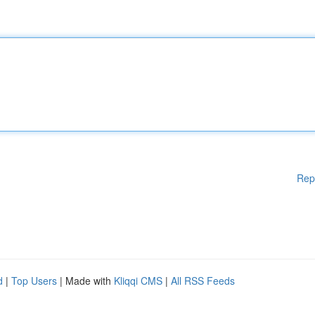
Rep
d
|
Top Users
| Made with
Kliqqi CMS
|
All RSS Feeds