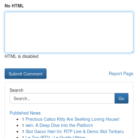
No HTML
HTML is disabled
Report Page
Search
Go
Published News
1
Precious Calico Kitty Are Seeking Loving House!
1
iwin: A Deep Dive into the Platform
1
Slot Gacor Hari Ini: RTP Live & Demo Slot Terbaru
1
Le Top IPTV : Le Guide Ultime