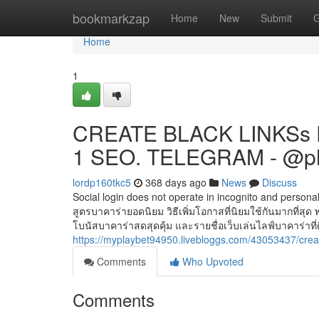
Home
bookmarkzap
Home
New
Submit
G
Home
1
CREATE BLACK LINKSs 
1 SEO. TELEGRAM - @p
lordp160tkc5
368 days ago
News
Discuss
Social login does not operate in incognito and personal
สูตรบาคาร่ายอดนิยม วิธีเพิ่มโอกาสที่นิยมใช้กันมากที่สุด 
โบนัสบาคาร่าสดสุดคุ้ม และรายชื่อเว็บเล่นไลฟ์บาคาร่าท
https://myplaybet94950.livebloggs.com/43053437/crea
Comments
Who Upvoted
Comments