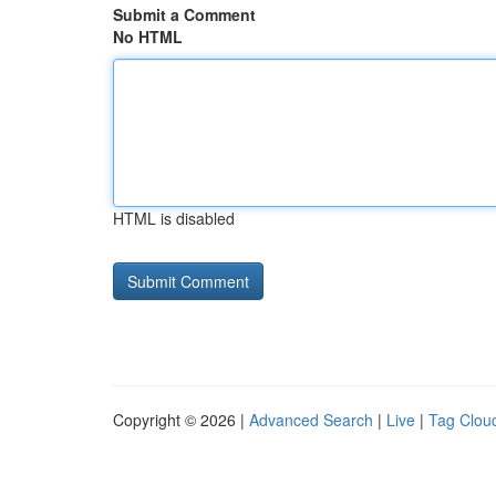
Submit a Comment
No HTML
HTML is disabled
Copyright © 2026 |
Advanced Search
|
Live
|
Tag Clou