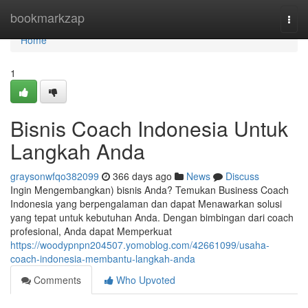
Home
bookmarkzap
Togg
navi
Home
1
Bisnis Coach Indonesia Untuk
Langkah Anda
graysonwfqo382099
366 days ago
News
Discuss
Ingin Mengembangkan) bisnis Anda? Temukan Business Coach
Indonesia yang berpengalaman dan dapat Menawarkan solusi
yang tepat untuk kebutuhan Anda. Dengan bimbingan dari coach
profesional, Anda dapat Memperkuat
https://woodypnpn204507.yomoblog.com/42661099/usaha-
coach-indonesia-membantu-langkah-anda
Comments
Who Upvoted