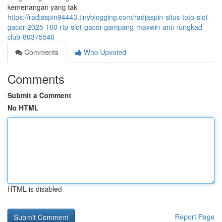
kemenangan yang tak
https://radjaspin94443.tinyblogging.com/radjaspin-situs-toto-slot-
gacor-2025-100-rtp-slot-gacor-gampang-maxwin-anti-rungkad-
club-80375540
Comments
Who Upvoted
Comments
Submit a Comment
No HTML
HTML is disabled
Report Page