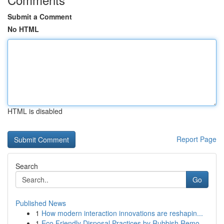
Submit a Comment
No HTML
HTML is disabled
Report Page
Search
Go
Published News
1
How modern interaction innovations are reshapin...
1
Eco Friendly Disposal Practices by Rubbish Remo...