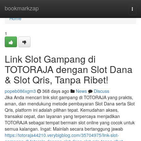
Home
bookmarkzap
Togg
navi
Home
1
Link Slot Gampang di
TOTORAJA dengan Slot Dana
& Slot Qris, Tanpa Ribet!
popeb086xgm3
368 days ago
News
Discuss
Jika Anda mencari link slot gampang di TOTORAJA yang praktis,
aman, dan mendukung metode pembayaran Slot Dana serta Slot
Qris, platform ini adalah pilihan tepat. Kemudahan akses,
transaksi cepat, dan layanan yang terpercaya menjadikan
TOTORAJA sebagai tempat bermain slot online yang cocok untuk
semua kalangan. Ingat: Mainlah secara bertanggung jawab
https://totoraja44210.verybigblog.com/35704975/link-slot-