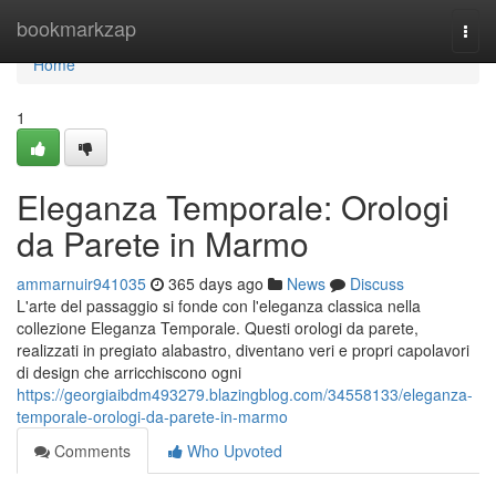
Home
bookmarkzap
Togg
navi
Home
1
Eleganza Temporale: Orologi
da Parete in Marmo
ammarnuir941035
365 days ago
News
Discuss
L'arte del passaggio si fonde con l'eleganza classica nella
collezione Eleganza Temporale. Questi orologi da parete,
realizzati in pregiato alabastro, diventano veri e propri capolavori
di design che arricchiscono ogni
https://georgiaibdm493279.blazingblog.com/34558133/eleganza-
temporale-orologi-da-parete-in-marmo
Comments
Who Upvoted