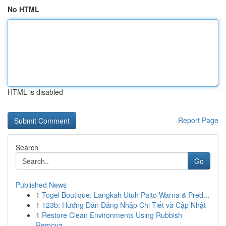
No HTML
HTML is disabled
Report Page
Search
Go
Published News
1
Togel Boutique: Langkah Utuh Paito Warna & Pred...
1
123b: Hướng Dẫn Đăng Nhập Chi Tiết và Cập Nhật
1
Restore Clean Environments Using Rubbish
Remova...